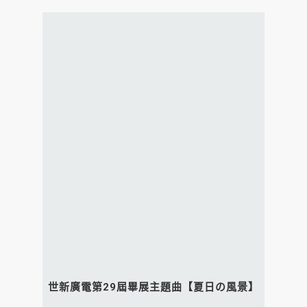
世新廣電第29屆畢展主題曲【夏日の風景】