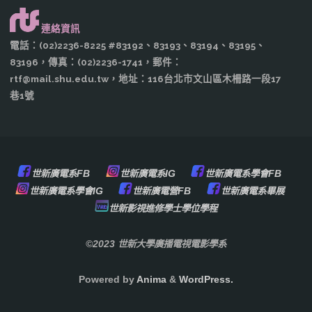
連絡資訊
電話：(02)2236-8225 #83192、83193、83194、83195、
83196，傳真：(02)2236-1741，郵件：
rtf@mail.shu.edu.tw，地址：116台北市文山區木柵路一段17
巷1號
世新廣電系FB
世新廣電系IG
世新廣電系學會FB
世新廣電系學會IG
世新廣電營FB
世新廣電系畢展
世新影視進修學士學位學程
©2023 世新大學廣播電視電影學系
Powered by
Anima
&
WordPress.