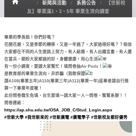
新聞與活動
系務公告
【世新校
友】畢業滿1、3、5年 畢業生流向調查
畢業的學長姐！你們好嗎？
花開花謝，又是季節的轉移，又是一年過了，大家過得好嗎？？相信
大家都在不同的人生道路上努力，有人結婚，有人出國念書，有人還
在當兵，期盼大家都過的好，身體健康，用心生活
有一份小調查，要請大家幫忙！填問卷抽Air Pods！
是教育部的畢業生流向，非詐騙（我敢保證
）
請A108(畢業五年)A110(畢業三年)A112(畢業一年)延畢者請自行推
算一下畢業年度喔！
此份問卷僑生免填，台生要填～請大家一人一問卷，幫幫系辦！！
問卷連結：
https://ap.shu.edu.tw/OSA_JOB_C/Stud_Login.aspx
#世新大學
#我世新來的
#世新廣電
#廣電學子
#世新校友都好優秀