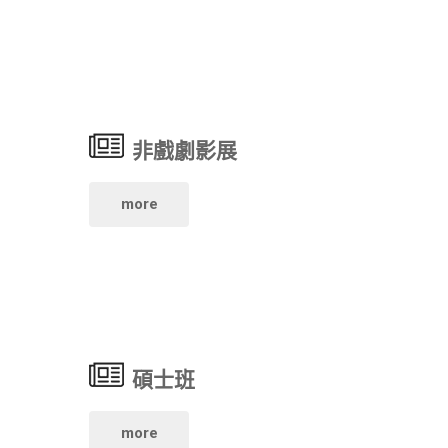
年
視
說
世
電
明
新
影
會》"
非戲劇影展
大
學
學
"非
more
系
廣
戲
第
播
劇
32
電
影
屆
碩士班
視
展"
畢
電
"碩
more
展