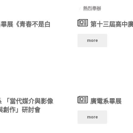
熱烈舉辦
申
屆畢展《青春不是白
第十三屆高中
請
入
"第
more
學
十
指
三
定
屆
項
高
系 「當代媒介與影像
廣電系畢展
目
中
與創作」研討會
"廣
more
準
廣
電
備