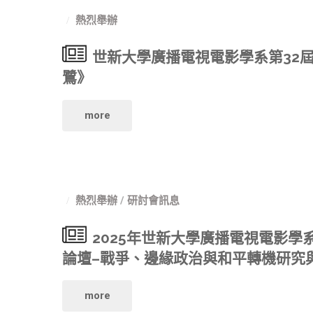
熱烈舉辦
《申
世新大學廣播電視電影學系第32
請
鷺》
入
"世
more
學
新
指
大
定
熱烈舉辦
/
研討會訊息
學
項
2025年世新大學廣播電視電影學
廣
目
論壇–戰爭、邊緣政治與和平轉機研究
播
甄
"2025
more
電
試