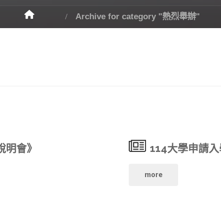
Archive for category "熱烈舉辦"
說明會》
114大學申請
"114
more
大
學