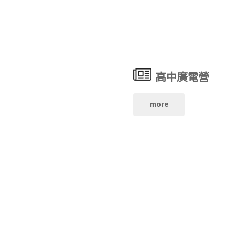
電
系
指
營
畢
引"
《諾
展"
德
高中廣電營
島》
"高
more
即
中
將
廣
磅
電
礡
營"
登