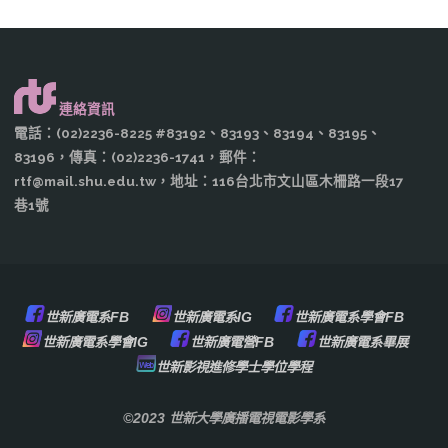
連絡資訊
電話：(02)2236-8225 #83192、83193、83194、83195、
83196，傳真：(02)2236-1741，郵件：
rtf@mail.shu.edu.tw，地址：116台北市文山區木柵路一段17
巷1號
世新廣電系FB
世新廣電系IG
世新廣電系學會FB
世新廣電系學會IG
世新廣電營FB
世新廣電系畢展
世新影視進修學士學位學程
©2023 世新大學廣播電視電影學系