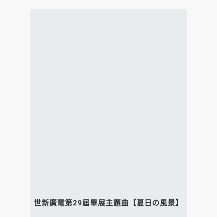
世新廣電第29屆畢展主題曲【夏日の風景】