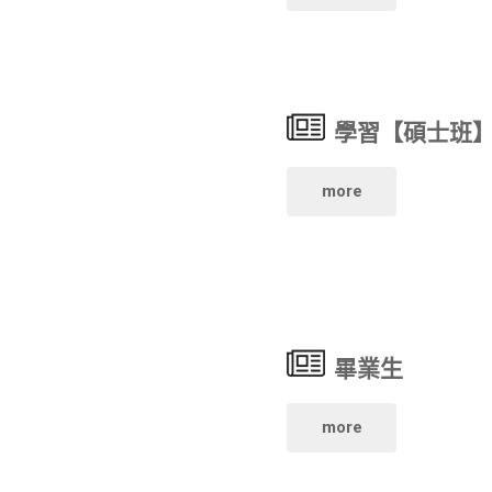
式：
桃
設
園
計
學習【碩士班
鐵
思
玫
"學
more
考
瑰
習
x
青
【碩
創
少
士
意
畢業生
年
班】"
短
"畢
more
劇
片
業
場