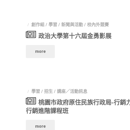
影
工
組
創作組
/
學習
/
新聞與活動
/
校內外競賽
作
Q&A"
政治大學第十六屆金勇影展
坊
"政
more
–
治
Action！
大
勞
學
動
學習
/
招生
/
講座／活動訊息
桃園市政府原住民族行政局-行銷力量
第
開
行銷進階課程班
十
拍！"
"桃
more
六