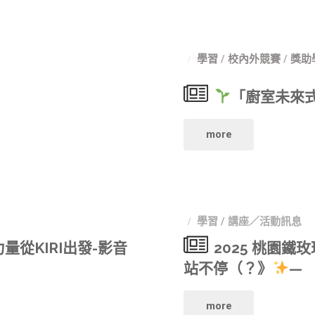
播
招
與
學習
/
校內外競賽
/
獎助
生
聲
中!"
「廚室未來
音
設
"
more
計
組
「廚
學習
/
講座／活動訊息
Q&A"
室
從KIRI出發-影音
2025 桃園鐵
未
站不停（？》
—
來
"2025
more