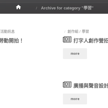
Archive for category "學習"
／活動訊息
創作組
/
學習
n！勞動開拍！
打字人創作營招
"打
more
字
人
廣播與聲音設計
創
作
"廣
more
營