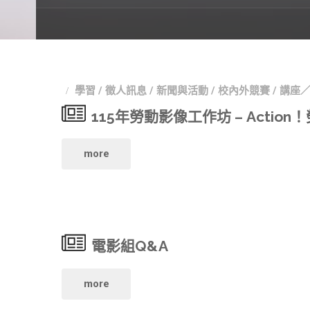
學習
/
徵人訊息
/
新聞與活動
/
校內外競賽
/
講座
115年勞動影像工作坊 – Actio
"115
more
年
勞
電影組Q&A
動
影
"電
more
像