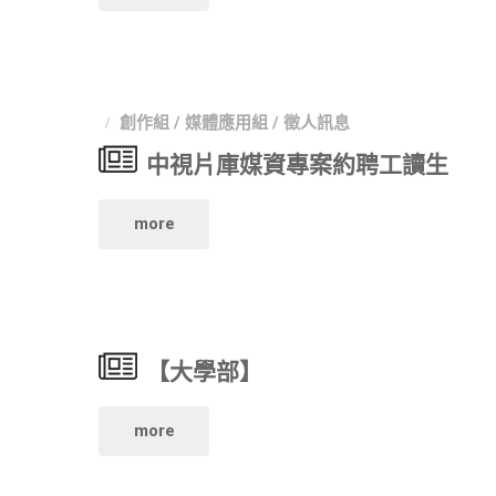
園
屆
市
金
創作組
/
媒體應用組
/
徵人訊息
政
勇
中視片庫媒資專案約聘工讀生
府
影
"中
more
原
展"
視
住
片
民
【大學部】
庫
族
媒
"【大
more
行
資
學
政