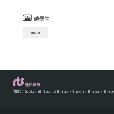
專
部】"
局-
案
轉學生
行
約
銷
"轉
more
聘
力
學
工
量
生"
讀
從
生"
KIRI
連絡資訊
出
電話：(02)2236-8225 #83192、83193、83194、8
發-
影