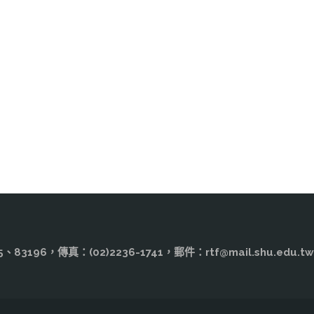
工
生"
計
作
畫
坊」
—
"
《青
春
列
車，
3195、83196，傳真：(02)2236-1741，郵件：rtf@mail.shu
過
站