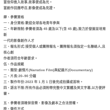
當信仰進入故事,故事便成為光。
當創作回應呼召,影像便成為見證。
肆、參賽資格
一、身分資格:歡迎全球各地青年參與
二、年齡限制:參賽者須為 45 歲及以下(含 45 歲),致力於發掘並培育
新
一代的影像創作人才
三、報名形式:接受個人或團隊報名。團隊報名須指定一名聯絡人,且
核心創
作者須符合年齡要求。
伍、作品規範
一、類型:劇情片(Narrative Film)與紀錄片(Documentary)
二、片長:20–90 分鐘
三、製作年份:2023 年 1 月 1 日後完成拍攝或首映。
四、語言不限:所有作品必須附帶完整中文繁體及英文字幕,以方便評
審。
五、參賽者須確保音樂、影像及劇本之合法授權。
陸、徵件方式