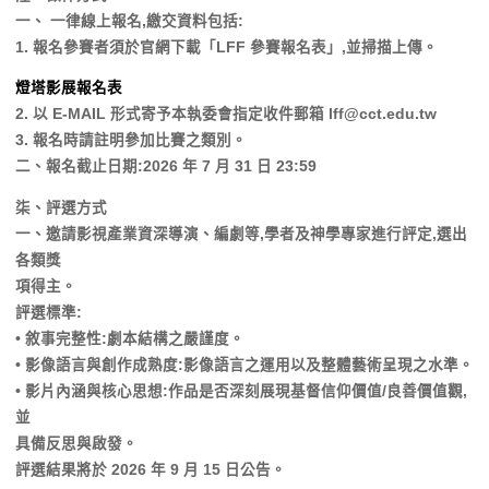
一、 一律線上報名,繳交資料包括:
1. 報名參賽者須於官網下載「LFF 參賽報名表」,並掃描上傳。
燈塔影展報名表
2. 以 E-MAIL 形式寄予本執委會指定收件郵箱 lff@cct.edu.tw
3. 報名時請註明參加比賽之類別。
二、報名截止日期:2026 年 7 月 31 日 23:59
柒、評選方式
一、邀請影視產業資深導演、編劇等,學者及神學專家進行評定,選出
各類獎
項得主。
評選標準:
• 敘事完整性:劇本結構之嚴謹度。
• 影像語言與創作成熟度:影像語言之運用以及整體藝術呈現之水準。
• 影片內涵與核心思想:作品是否深刻展現基督信仰價值/良善價值觀,
並
具備反思與啟發。
評選結果將於 2026 年 9 月 15 日公告。