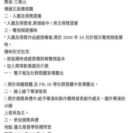
獎金:三萬元
傳遞正面價值觀
二、入圍及得獎證書
* 入圍及得獎者,將頒給中 / 英文得獎證書
三、電視頻道播映
* 入圍及得獎作品經授權後,將於 2026 年 10 月於靖天電視頻道播
映。
播映形式包含:
• 原版播映或經授權剪輯電視版本
• 加入燈塔影展識別片頭
一、 電子報及社群媒體宣傳露出
 將於相關媒體,及 FB, IG 等社群媒體中宣傳露出。
二、 線上線下導演發表
 將於頒獎典禮中,給予導演和製作團隊發表創作感言。國外導演則
以線
上發表為主。
三、 參加頒獎典禮
地點:臺北基督學院禮拜堂