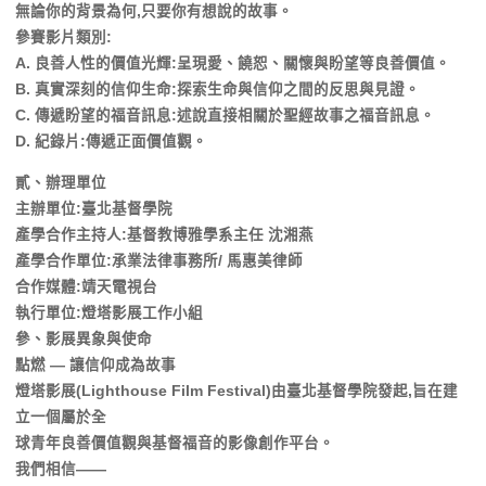
無論你的背景為何,只要你有想說的故事。
參賽影片類別:
A. 良善人性的價值光輝:呈現愛、饒恕、關懷與盼望等良善價值。
B. 真實深刻的信仰生命:探索生命與信仰之間的反思與見證。
C. 傳遞盼望的福音訊息:述說直接相關於聖經故事之福音訊息。
D. 紀錄片:傳遞正面價值觀。
貳、辦理單位
主辦單位:臺北基督學院
產學合作主持人:基督教博雅學系主任 沈湘燕
產學合作單位:承業法律事務所/ 馬惠美律師
合作媒體:靖天電視台
執行單位:燈塔影展工作小組
參、影展異象與使命
點燃 — 讓信仰成為故事
燈塔影展(Lighthouse Film Festival)由臺北基督學院發起,旨在建
立一個屬於全
球青年良善價值觀與基督福音的影像創作平台。
我們相信——