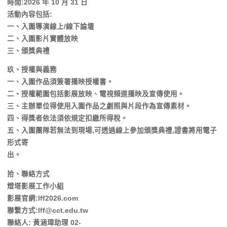
時間:2026 年 10 月 31 日
活動內容包括:
一、入圍導演線上/線下論壇
二、入圍影片實體放映
三、頒獎典禮
玖、授權與義務
一、入圍作品須簽署播映授權書。
二、授權範圍包括影展放映、電視頻道播映及宣傳使用。
三、主辦單位得使用入圍作品之劇照與片段作為宣傳素材。
四、得獎者依法須依規定扣繳所得稅。
五、入圍團隊若無法到現場,可透過線上參加頒獎典禮,證書將用電子
形式寄
出。
拾、聯絡方式
燈塔影展工作小組
影展官網:lff2026.com
聯繫方式:lff@cct.edu.tw
聯絡人: 黃涵瑋助理 02-