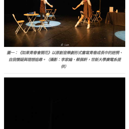
圖一：《如果青春會開花》以原創音樂劇形式書寫青春成長中的迷惘、
自我懷疑與理想追尋。（攝影：李家綸、蔡佩軒，世新大學廣電系提
供）