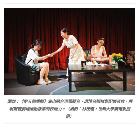
圖四：《第五個季節》演出融合現場擬音、環境音採樣與配樂音效，展
現聲音劇場推動敘事的表現力。（攝影：林茂瓏，世新大學廣電系提
供）