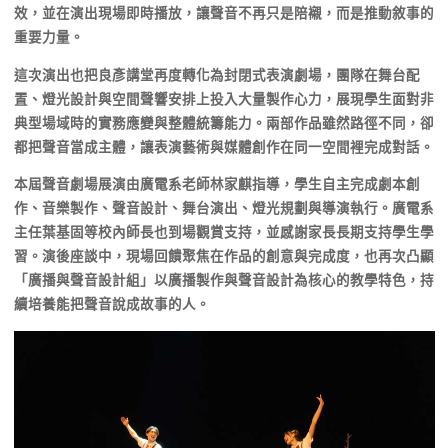
效，並在演出現場即時播放，讓聲音不再只是陪襯，而是推動敘事的
重要力量。
這次演出也把良彥講堂再度轉化為封閉式表演劇場，團隊在舞台配
置、燈光設計與空間聲響安排上投入大量製作心力，展現學生面對非
典型場域時的實務應變與整體統籌能力。兩部作品雖然路徑不同，卻
都把聲音當成主體，讓表演藝術與媒體創作在同一空間裡完成對話。
本屆聲音劇場展演由廣電系老師林家麒指導，學生自主完成劇本創
作、音樂製作、聲音設計、舞台演出、燈光規劃與導演執行。廣電系
主任葉基固等校內師長也到場觀賞支持，並感謝家長長期支持學生學
習。演後座談中，現場回饋聚焦在作品的創意與完成度，也再次凸顯
「廣播與聲音設計組」以廣播製作與聲音設計為核心的教學特色，持
續培養能把聲音說成故事的人。