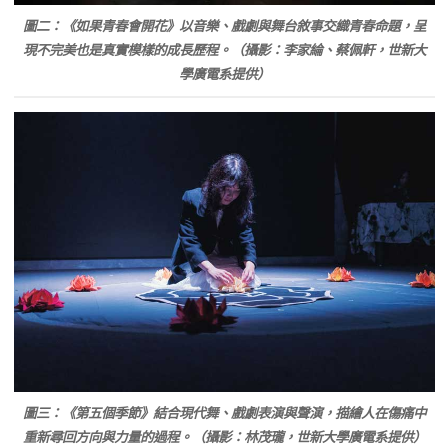
圖二：《如果青春會開花》以音樂、戲劇與舞台敘事交織青春命題，呈
現不完美也是真實模樣的成長歷程。（攝影：李家綸、蔡佩軒，世新大
學廣電系提供）
圖三：《第五個季節》結合現代舞、戲劇表演與聲演，描繪人在傷痛中
重新尋回方向與力量的過程。（攝影：林茂瓏，世新大學廣電系提供）