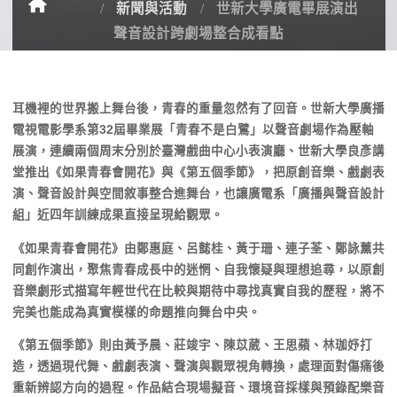
新聞與活動
世新大學廣電畢展演出
聲音設計跨劇場整合成看點
耳機裡的世界搬上舞台後，青春的重量忽然有了回音。世新大學廣播
電視電影學系第32屆畢業展「青春不是白鷺」以聲音劇場作為壓軸
展演，連續兩個周末分別於臺灣戲曲中心小表演廳、世新大學良彥講
堂推出《如果青春會開花》與《第五個季節》，把原創音樂、戲劇表
演、聲音設計與空間敘事整合進舞台，也讓廣電系「廣播與聲音設計
組」近四年訓練成果直接呈現給觀眾。
《如果青春會開花》由鄭惠庭、呂懿桂、黃于珊、連子荃、鄭詠薰共
同創作演出，聚焦青春成長中的迷惘、自我懷疑與理想追尋，以原創
音樂劇形式描寫年輕世代在比較與期待中尋找真實自我的歷程，將不
完美也能成為真實模樣的命題推向舞台中央。
《第五個季節》則由黃予晨、莊竣宇、陳苡葳、王思蘋、林珈妤打
造，透過現代舞、戲劇表演、聲演與觀眾視角轉換，處理面對傷痛後
重新辨認方向的過程。作品結合現場擬音、環境音採樣與預錄配樂音