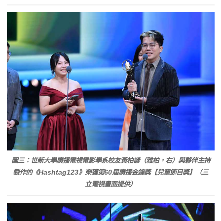
圖三：世新大學廣播電視電影學系校友黃柏諺（雅柏，右）與夥伴主持
製作的《Hashtag123》榮獲第60屆廣播金鐘獎【兒童節目獎】（三
立電視畫面提供）