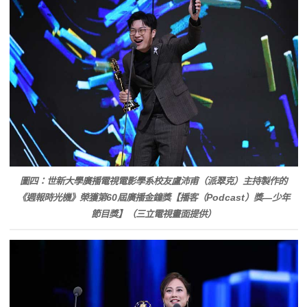
圖四：世新大學廣播電視電影學系校友盧沛甫（派翠克）主持製作的
《週報時光機》榮獲第60屆廣播金鐘獎【播客（Podcast）獎—少年
節目獎】（三立電視畫面提供）