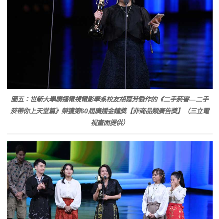
圖五：世新大學廣播電視電影學系校友胡嘉芳製作的《二手菸害—二手
菸帶你上天堂篇》榮獲第60屆廣播金鐘獎【非商品類廣告獎】（三立電
視畫面提供）