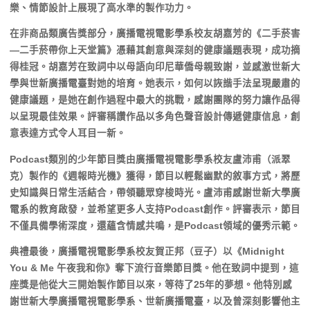
樂、情節設計上展現了高水準的製作功力。
在非商品類廣告獎部分，廣播電視電影學系校友胡嘉芳的《二手菸害
—二手菸帶你上天堂篇》憑藉其創意與深刻的健康議題表現，成功摘
得桂冠。胡嘉芳在致詞中以母語向印尼華僑母親致謝，並感激世新大
學與世新廣播電臺對她的培育。她表示，如何以詼諧手法呈現嚴肅的
健康議題，是她在創作過程中最大的挑戰，感謝團隊的努力讓作品得
以呈現最佳效果。評審稱讚作品以多角色聲音設計傳遞健康信息，創
意表達方式令人耳目一新。
Podcast類別的少年節目獎由廣播電視電影學系校友盧沛甫（派翠
克）製作的《週報時光機》獲得，節目以輕鬆幽默的敘事方式，將歷
史知識與日常生活結合，帶領聽眾穿梭時光。盧沛甫感謝世新大學廣
電系的教育啟發，並希望更多人支持Podcast創作。評審表示，節目
不僅具備學術深度，還蘊含情感共鳴，是Podcast領域的優秀示範。
典禮最後，廣播電視電影學系校友賀正邦（豆子）以《Midnight
You & Me 午夜我和你》奪下流行音樂節目獎。他在致詞中提到，這
座獎是他從大三開始製作節目以來，等待了25年的夢想。他特別感
謝世新大學廣播電視電影學系、世新廣播電臺，以及曾深刻影響他主