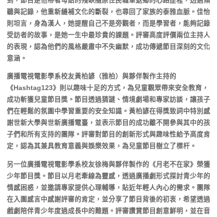
到，節目是他帶著母語的殘缺隨原住民職軍返鄉的心路歷程，透過傾
聽與記錄，他重新縫補文化的斷裂，也尋回了家族的泰雅血脈。佳怡
則坦言，身為漢人，她提醒自己不是旁觀者，而是學習者，能夠記錄
受訪者的故事，是她一生中最珍貴的課題。評審高度評價兩位主持人
的表現，認為他們的風格嚴肅中不失幽默，成功傳遞節目深刻的文化
意涵。
廣播電視電影學系校友黃柏諺（雅柏）與夥伴製作主持的
《Hashtag123》則以趣味十足的方式，為兒童觀眾帶來安全教育，
成功斬獲兒童節目獎。節目透過猜謎、情境劇場和專家訪談，讓孩子
們在輕鬆的氛圍中學習重要的安全知識。黃柏諺在得獎致詞中特別感
謝世新大學與世新廣播電臺，並表示節目的成功離不開參與其中的孩
子們和所有支持的團隊。評審對節目的創新形式與趣味性給予高度肯
定，認為其兼具教育意義與娛樂效果，為兒童節目樹立了標杆。
另一位廣播電視電影學系校友徐梅與夥伴製作的《月老不在家》榮獲
少年節目獎。節目以月老牽線為靈感，透過廣播劇形式探討青少年的
情感困惑，並邀請專家提供心理輔導，貼近年輕人內心的需求。團隊
在入圍感言中感謝評審的肯定，並分享了節目背後的初衷，希望透過
戲劇陪伴青少年度過成長中的難題。評審讚賞節目創意鮮明，並在音