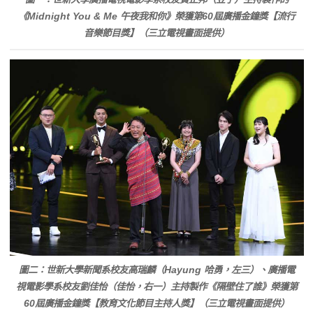
《Midnight You & Me 午夜我和你》榮獲第60屆廣播金鐘獎【流行
音樂節目獎】（三立電視畫面提供）
圖二：世新大學新聞系校友高瑞麟（Hayung 哈勇，左三）、廣播電
視電影學系校友劉佳怡（佳怡，右一）主持製作《隔壁住了誰》榮獲第
60屆廣播金鐘獎【教育文化節目主持人獎】（三立電視畫面提供）