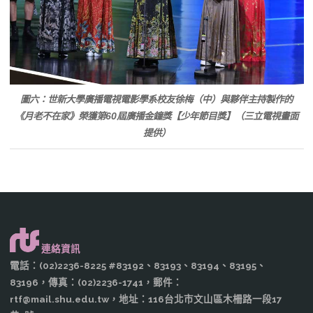
圖六：世新大學廣播電視電影學系校友徐梅（中）與夥伴主持製作的
《月老不在家》榮獲第60屆廣播金鐘獎【少年節目獎】（三立電視畫面
提供）
連絡資訊
電話：(02)2236-8225 #83192、83193、83194、83195、
83196，傳真：(02)2236-1741，郵件：
rtf@mail.shu.edu.tw，地址：116台北市文山區木柵路一段17