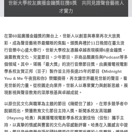
世新大學校友廣播金鐘獎狂攬6獎 共同見證聲音藝術人
才實力
在第60屆廣播金鐘獎的舞台上，世新人以創意與專業再次大放異
彩，成為聲音藝術界最耀眼的焦點。頒獎典禮於11日晚間在臺北流
行音樂中心盛大舉行，世新大學校友憑藉卓越表現橫掃6座金鐘獎，
涵蓋教育文化、兒童節目、少年節目、非商品類廣告與Podcast等多
個領域。其中，堪稱「最大獎」的流行音樂節目獎，由廣播電視電影
學系校友賀正邦（豆子）製作並主持長達25年的節目《Midnight
You & Me 午夜我和你》榮耀摘得，再次讓世界聽見世新的聲音，看
見世新的力量。從校園走向業界，世新人以專業實力與創新思維，展
現影視與聲音教育的深厚根基與卓越成就。
以原住民文化與職軍為主題的節目《隔壁住了誰》，在眾多競爭者中
脫穎而出，榮獲教育文化節目主持人獎。新聞系校友高瑞麟
（Hayung 哈勇）與廣播電視電影學系校友劉佳怡（佳怡）攜手主
持，以真摯的情感與豐富的文化內容感動評審。哈勇在入圍感言中提