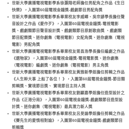
世新大學廣播電視電影學系徐灝翔老師擔任男配角之作品《生日
快樂》，入圍第60屆電視金鐘獎-戲劇節目男配角獎
世新大學廣播電視電影學系畢業校友李威嶧、吳宗諺學長擔任聲
音設計之作品《愛作歹》，入圍第60屆電視金鐘獎-電視電影
獎、戲劇類節目聲音設計獎、戲劇類節目原創歌曲獎 、戲劇類
節目配樂獎、迷你劇集（電視電影）女配角獎、迷你劇集（電視
電影）男配角獎
世新大學廣播電視電影學系畢業校友胥昌浩學長擔任編劇之作品
《選物家》，入圍第60屆電視金鐘獎-電視電影獎、迷你劇集
（電視電影）編劇獎、迷你劇集（電視電影）男主角獎
世新大學廣播電視電影學系畢業校友黃雅新學姐擔任剪輯之作品
《人生幹大事 上船了各位！ 》，入圍第60屆電視金鐘獎-節目類
剪輯獎、實境節目獎、 實境節目主持人獎
世新大學廣播電視電影學系畢業校友劉顯嘉學姐擔任造型設計之
作品《正港分局》，入圍第60屆電視金鐘獎-戲劇類節目造型設
計獎、迷你劇集（電視電影）最具潛力新人獎
世新大學廣播電視電影學系畢業校友呂旻諭學姐擔任剪輯之作品
《賽先生的愛情相對論》，入圍第60屆電視金鐘獎-戲劇類節目
剪輯獎