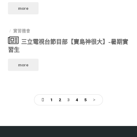
"大
實
more
實
習
愛
習
習
生"
實習機會
電
生
生
三立電視台節目部【寶島神很大】-暑期實
視
計
計
習生
「暑
劃"
畫"
"三
more
期、
立
上
電
學
1
2
3
4
5
視
期
文
台
實
章
節
習」