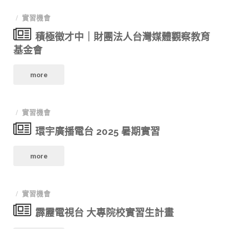
女
會
習
助
實習機會
性
實
生
積極徵才中｜財團法人台灣媒體觀察教育
理
影
習
基金會
招
導
展
生
募"
"積
more
播】"
夏
熱
極
季
烈
實習機會
徵
實
徵
環宇廣播電台 2025 暑期實習
才
習
集
"環
中
more
生
中
宇
｜
招
實習機會
廣
財
募
】"
霹靂電視台 大專院校實習生計畫
播
團
中！