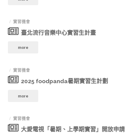
兼
習
心
"
實習機會
廣
生
助
臺北流行音樂中心實習生計畫
告
招
理
"臺
製
more
募"
導
北
作
播
實習機會
流
公
暑
2025 foodpanda暑期實習生計劃
行
司
期
"2025
音
more
114
實
foodpanda
樂
暑
習
實習機會
暑
中
期
徵
大愛電視「暑期、上學期實習」開放申請
期
心
實
求"