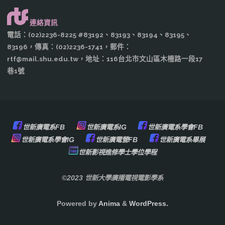
目
分
開
部
連絡資訊
放
頁
電話：(02)2236-8225 #83192、83193、83194、83195、
【寶
83196，傳真：(02)2236-1741，郵件：
申
rtf@mail.shu.edu.tw，地址：116台北市文山區木柵路一段17
島
請"
巷1號
神
很
大】-
世新廣電系FB
世新廣電系IG
世新廣電系學會FB
世新廣電系學會IG
世新廣電營FB
世新廣電系畢展
暑
世新影視進修學士學位學程
期
©2023 世新大學廣播電視電影學系
實
習
Powered by
Anima
&
WordPress.
生"