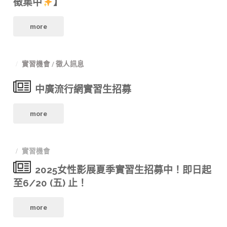
徵集中
】
習
期
期
計
"【
more
實
實
畫
習
習
【三
實習機會
/
徵人訊息
2025
開
生
立
台
中廣流行網實習生招募
放
招
新
灣
申
"中
more
募
聞
南
請
廣
開
部
方
中"
實習機會
流
跑！"
製
影
2025女性影展夏季實習生招募中！即日起
行
至6/20 (五) 止！
播
像
網
中
"2025
more
學
實
心