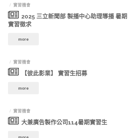
實習機會
園
募"
收
2025 三立新聞部 製播中心助理導播 暑期
電
暑
實習徵求
影
期
"2025
more
節」
實
三
學
習
實習機會
立
生
生」"
【彼此影業】 實習生招募
新
實
"【彼
聞
more
習
此
部
招
實習機會
影
製
募
大兼廣告製作公司114暑期實習生
業】
播
中！
"大
實
more
中