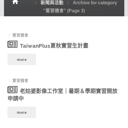
新聞與活動
Archive for category
"實習機會"
(Page 3)
實習機會
TaiwanPlus夏秋實習生計畫
"TaiwanPlus
more
夏
實習機會
秋
老姑婆影像工作室｜暑期＆學期實習開放
實
申請中
習
"老
more
生
姑
計