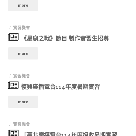
"霹
電
more
法
即
靂
台
人
日
實習機會
電
2025
台
起
《星廚之戰》節目 製作實習生招募
視
暑
灣
至
"《星
台
more
期
媒
6/20
廚
大
實
體
(五)
實習機會
之
專
習"
觀
止！"
復興廣播電台114年度暑期實習
戰》
院
察
"復
節
more
校
教
興
目
實
育
實習機會
廣
製
習
基
「臺北廣播電台114年度招收暑期實習