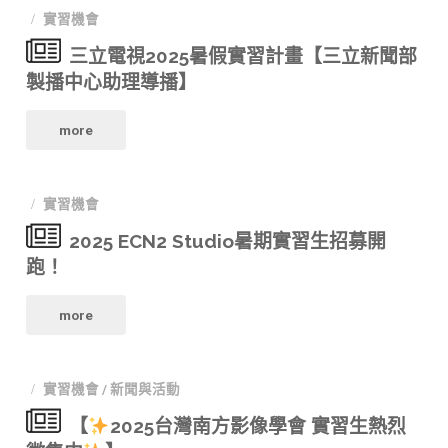
實習機會
婆
畫"
三立電視2025暑假實習計畫【三立新聞部
影
製播中心助理導播】
像
"三
more
工
立
作
實習機會
電
室
2025 ECN2 Studio暑期實習生招募開
視
跑！
｜
2025
暑
"2025
more
暑
期
ECN2
假
＆
實習機會
/
新聞與活動
Studio
實
【
2025台灣南方影像學會 實習生熱烈
學
暑