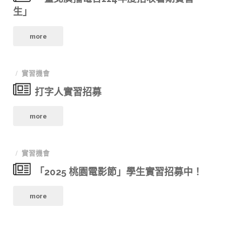
播
作
生
金
生」
電
實
計
會"
"「臺
more
台
習
畫"
北
114
生
實習機會
廣
年
招
打字人實習招募
播
度
募"
"打
電
more
暑
字
台
期
實習機會
人
114
實
「2025 桃園電影節」學生實習招募中！ ​
實
年
習"
"「2025
習
more
度
桃
招
招