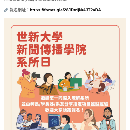
報名網址：
https://forms.gle/28JDtrijNr4JT2aDA