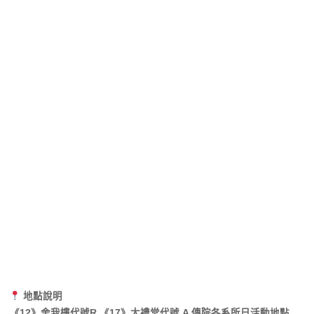
地點說明
《12》舍我樓代號R 《17》大禮堂代號 A 傳院各系所日活動地點