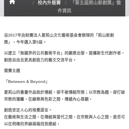
校內外競賽
「第五屆荊山新創獎」徵
件資訊
自2017年由財團法人夏荊山文化藝術基金會辦理的「荊山新創
獎」，今年邁入第5屆。
以建立「無國界的公共藝術平台」的願景出發，提攜新生代創作者，
創造自由且更具創造力的藝文交流平台。
競賽主題
「
Between & Beyond
」
夏荊山的書畫作品始於傳統，卻不被傳統所限；以宗教為題，卻打破
宗教的藩籬，在線條與色彩之間，傳遞內心善願，
創造安定人心的視覺語言。
在藝術與生活之間，在傳統與當代之間，在宗教與人心之間，是否可
以在明確的界線兩端找到連結，