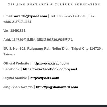
Email.
awards@xjsacf.com
｜Tel. +886-2-2717-1220｜Fax.
+886-2-2717-1181
Vat. 38493861
Add. 114720台北市內湖區瑞光路302號5樓之3
5F.-3, No. 302, Ruiguang Rd., Neihu Dist., Taipei City 114720 ,
Taiwan
Official Website｜
http://www.xjsacf.com
Facebook｜
https://www.facebook.com/xjsacf
Digital Archive｜
http://xjsarts.com
Jing Shan Awards｜
http://jingshanaward.com