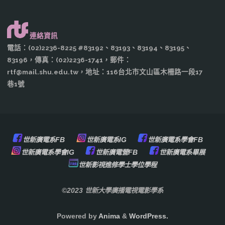
連絡資訊
電話：(02)2236-8225 #83192、83193、83194、83195、
83196，傳真：(02)2236-1741，郵件：
rtf@mail.shu.edu.tw，地址：116台北市文山區木柵路一段17
巷1號
世新廣電系FB
世新廣電系IG
世新廣電系學會FB
世新廣電系學會IG
世新廣電營FB
世新廣電系畢展
世新影視進修學士學位學程
©2023 世新大學廣播電視電影學系
Powered by
Anima
&
WordPress.