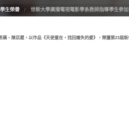
學生榮譽
世新大學廣播電視電影學系教師指導學生參加
思蘋、陳苡葳，以作品《天使童在，找回瘤失的愛》，榮獲第23屆新