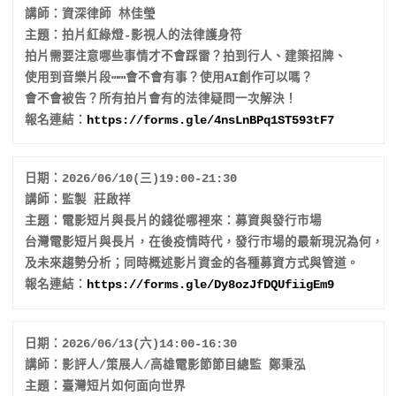
講師：資深律師 林佳瑩

主題：拍片紅綠燈-影視人的法律護身符

拍片需要注意哪些事情才不會踩雷？拍到行人、建築招牌、
使用到音樂片段⋯⋯會不會有事？使用AI創作可以嗎？
會不會被告？所有拍片會有的法律疑問一次解決！

報名連結：
https://forms.gle/
4nsLnBPq1ST593tF7
日期：2026/06/10(三)19:00-21:30

講師：監製 莊啟祥

主題：電影短片與長片的錢從哪裡來：募資與發行市場

台灣電影短片與長片，在後疫情時代，發行市場的最新現況為何，
及未來趨勢分析；同時概述影片資金的各種募資方式與管道。

報名連結：
https://forms.gle/
Dy8ozJfDQUfiigEm9
日期：2026/06/13(六)14:00-16:30

講師：影評人/策展人/高雄電影節節目總監 鄭秉泓

主題：臺灣短片如何面向世界
