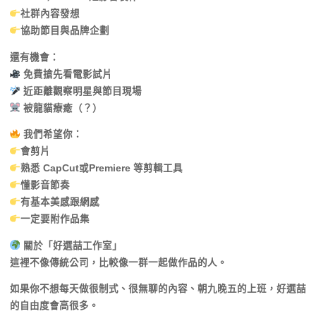
社群內容發想
協助節目與品牌企劃
還有機會：
免費搶先看電影試片
近距離觀察明星與節目現場
被龍貓療癒（？）
我們希望你：
會剪片
熟悉 CapCut或Premiere 等剪輯工具
懂影音節奏
有基本美感跟網感
一定要附作品集
關於「好選喆工作室」
這裡不像傳統公司，比較像一群一起做作品的人。
如果你不想每天做很制式、很無聊的內容、朝九晚五的上班，好選喆
的自由度會高很多。