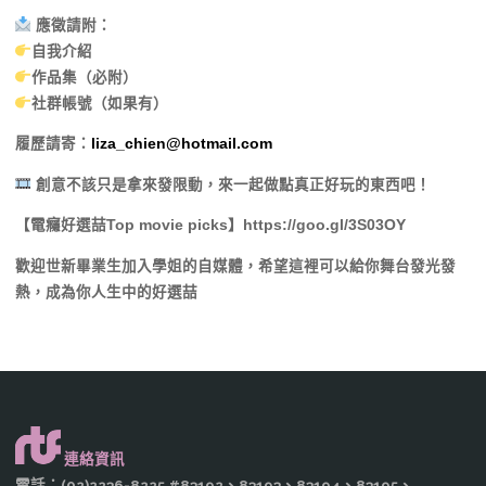
應徵請附：
自我介紹
作品集（必附）
社群帳號（如果有）
履歷請寄：
liza_chien@hotmail.com
創意不該只是拿來發限動，來一起做點真正好玩的東西吧！
【電癮好選喆Top movie picks】https://goo.gl/3S03OY
歡迎世新畢業生加入學姐的自媒體，希望這裡可以給你舞台發光發
熱，成為你人生中的好選喆
連絡資訊
電話：(02)2236-8225 #83192、83193、83194、83195、