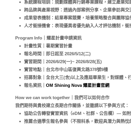
系統課程培訓
：規劃媒體與行銷專業課程，建立產業知
跨品牌與產業視野
：透過內部案例分享、企業參訪與交
成果發表機制
：結業專案競賽，培養策略整合與團隊協
人才銜接機會
：表現優異者優先納入人才評估機制，
銜
Program Info｜耀星計畫申請資訊
計畫性質｜暑期實習計畫
報名時間｜即日起至 2026/5/12(二)
實習期間｜2026/6/29(一)~ 2026/8/28(
五)
實習地點｜台北市中山區復興北路378號9樓
招募對象｜全台大三(含)以上及應屆畢業生，對媒體、
報名資訊｜
OM Shining Nova 耀星計畫官網
How we can work together｜我們可以如何合作
我們期待與貴校建立長期合作關係，並邀請以下參與方式：
協助公告轉發實習資訊（eDM、社群、公告欄）— 如
推薦合適學生報名參與（不限科系，歡迎具潛力與熱忱