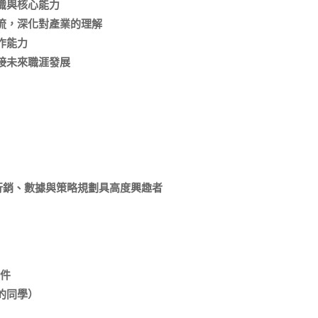
識與核心能力
流，
深化對產業的理解
作能力
接未來職涯發展
行銷、
數據與策略規劃具高度興趣者
附件
的同學）