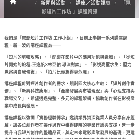
新聞與活動
講座／活動訊息
「電
影短片工作坊 」課程資訊
我們是「電影短片工作坊 工作小組」，目前正舉辦一系列講座課
程，新一波的講座課程為——
「短片的剪輯攻略」、「配樂在影片中的應用功能與邏輯」、「
從短
片開始的旅程-王逸帆X林亞佑 導演對談」、「影視高壓求生：壓力
覺察與自我修復」、「
拍片比你想得更危險」。
講座課程針對短片創作者的需求，規劃四大核心主軸：「
短片創作實
務」、「新興科技應用」、「產業發展與市場現況」與「
心理支持與
職場安全」，希望透過完整、多元的課程架構，
協助創作者在影視產
業中成長與發展。
講座課程以強調「實務經驗傳承」
邀請業界資深從業人員分享自身經
驗，
讓各位創作者在製作過程中獲得即時的專業建議與支援，
進一步
提升自我短片創作的整體品質，
奠定未來電影產業發展的基礎，更建