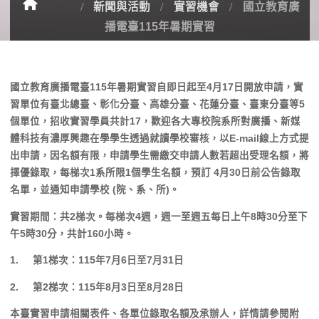
新聞與活動
實習機會
國立教育廣
播電臺115年暑期實習
國立教育廣播電臺115年暑期實習自即日起至4月17日開放申請，實
習單位有臺北總臺、彰化分臺、高雄分臺、花蓮分臺、臺東分臺等5
個單位，招收實習學員共計17，歡迎各大專校院系所對廣播、新媒
體科技有濃厚興趣在學學生透過就讀學校審核，以E-mail線上方式提
出申請，因名額有限，申請學生需繳交申請人數若超出受理名額，將
擇優錄取，每梯次1系所限1個學生名額，預訂 4月30日前公告錄取
名單，並通知申請學校 (院、系、所)。
實習期間：共2梯次。每梯次4週，週一至週五每日上午8時30分至下
午5時30分，共計160小時。
1. 第1梯次：115年7月6日至7月31日
2. 第2梯次：115年8月3日至8月28日
本臺實習申請相關表件、各單位錄取名額及承辦人，詳情請參閱附