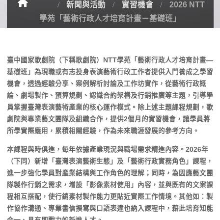
新聞與活動
實習機會
2026 NTT
學苑「藝術行政人才培育計畫－基礎班」
臺中國家歌劇院（下稱歌劇院）NTT學苑「藝術行政人才培育計畫—
基礎班」為現職或有志投身表演藝術行政工作者提供入門養成之學習
機會，透過經驗分享、案例解析討論及工作坊實作，從藝術行政概
論、劇場製作、預算規劃、認識合約架構及行銷推廣等主題，引導學
員掌握臺灣表演藝術產業的核心運作模式。除上述主題課程規劃，歌
劇院與專業藝文團隊及組織合作，提供2個月的實習機會，讓學員將
所學實際應用，累積相關經驗，作為未來職涯發展的參考方向。
本課程與時俱進，每年依據產業現況與職場需求精進內容。2026年
（下同）新增「臺灣表演藝術生態」及「藝術行政實務角色」課程，
進一步強化學員對產業結構與工作角色的理解；同時，為因應藝文團
隊製作行銷之需求，增設「影像素材使用」內容，並與既有的文案課
程相互搭配，使行銷素材製作能力更貼近實際工作情境。其他如：製
作協作溝通、專業書信撰寫與口語表達也納入課程中，藉此培育知能