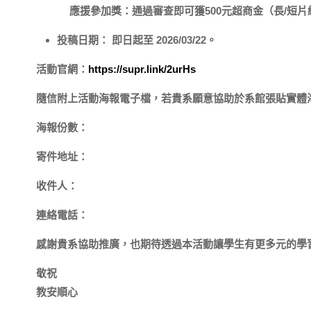
應援參加獎：
通過審查即可獲500元超商金（長/短
投稿日期：
即日起至
2026/03/22
。
活動官網：
https://supr.link/2urHs
隨信附上活動海報電子檔，若貴系願意協助於系館張貼實體
海報份數：
寄件地址：
收件人：
連絡電話：
感謝貴系協助推廣，也期待透過本活動讓學生有更多元的學
敬祝
教安順心