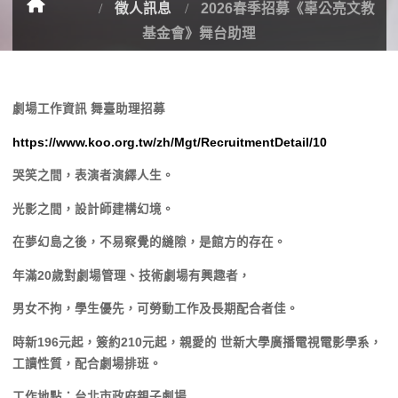
徵人訊息
2026春季招募《辜公亮文教
基金會》舞台助理
劇場工作資訊 舞臺助理招募
https://www.koo.org.tw/zh/Mgt/RecruitmentDetail/10
哭笑之間，表演者演繹人生。
光影之間，設計師建構幻境。
在夢幻島之後，不易察覺的縫隙，是館方的存在。
年滿20歲對劇場管理、技術劇場有興趣者，
男女不拘，學生優先，可勞動工作及長期配合者佳。
時新196元起，簽約210元起，親愛的 世新大學廣播電視電影學系，
工讀性質，配合劇場排班。
工作地點：台北市政府親子劇場