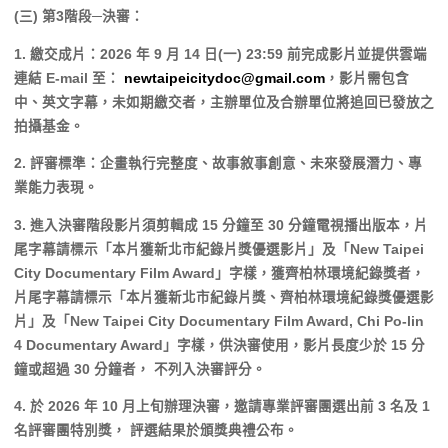
(三) 第3階段─決審：
1. 繳交成片：2026 年 9 月 14 日(一) 23:59 前完成影片並提供雲端
連結 E-mail 至：
newtaipeicitydoc@gmail.com
，影片需包含
中、英文字幕，未如期繳交者，主辦單位及合辦單位將追回已發放之
拍攝基金。
2. 評審標準：企畫執行完整度、故事敘事創意、未來發展潛力、專
業能力表現。
3. 進入決審階段影片須剪輯成 15 分鐘至 30 分鐘電視播出版本，片
尾字幕請標示「本片獲新北市紀錄片獎優選影片」及「New Taipei
City Documentary Film Award」字樣，獲齊柏林環境紀錄獎者，
片尾字幕請標示「本片獲新北市紀錄片獎、齊柏林環境紀錄獎優選影
片」及「New Taipei City Documentary Film Award, Chi Po-lin
4 Documentary Award」字樣，供決審使用，影片長度少於 15 分
鐘或超過 30 分鐘者， 不列入決審評分。
4. 於 2026 年 10 月上旬辦理決審，邀請專業評審團選出前 3 名及 1
名評審團特別獎， 評選結果於頒獎典禮公布。