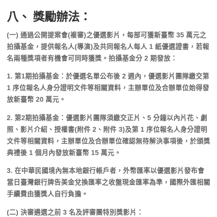
八、 獎勵辦法：
(一) 通過公開提案會(複審)之優選影片，每部可獲新臺幣 35 萬元之
拍攝基金，提供報名人(導演)及共同報名人每人 1 紙優選證書，若報
名兩種獎項者有機會可同時獲獎。拍攝基金分 2 期發放：
1. 第1期拍攝基金：於優選名單公布後 2 週內，優選影片團隊繳交第
1 序位報名人身分證明文件等相關資料，主辦單位及合辦單位始得發
放新臺幣 20 萬元。
2. 第2期拍攝基金：優選影片團隊須繳交正片、5 分鐘以內片花、劇
照、影片介紹、授權書(附件 2、附件 3)及第 1 序位報名人身分證明
文件等相關資料，主辦單位及合辦單位確認無待解決事項後，於頒獎
典禮後 1 個月內發放新臺幣 15 萬元。
3. 在中華民國境內無本地銀行帳戶者，外幣匯率以優選影片發布會
當日臺灣銀行牌告美金兌換匯率之收盤現金匯率為準，國際外匯相關
手續費由獲獎人自行負擔。
(二) 決審遴選之前 3 名及評審團特別獎影片：