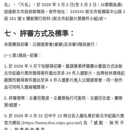
名」、「片名」，於 2026 年 3 月 2 日(含 3 月 2 日，以郵戳為憑)
送達新北市政府新聞局，收件地址： 220242 新北市板橋區中山路 1
段 161 號 6 樓新聞行政科 (新北市紀錄片獎徵件小組)收。
七、 評審方式及標準：
本競賽採初審、公開提案會(複審)及決審3階段進行：
(一) 第1階段─初審：
1. 於 2026 年 3 月下旬辦理初審，邀請專業評審團以書面方式由新
北市紀錄片獎所徵得案件選出至多 24 件入選影片，由齊柏林環境紀
錄獎所徵得案件選出至多 6 件入選影片進入公開提案會，同一部作
品可
同時
入選兩種獎項。
2. 評審標準：企畫完整度、企畫案執行可能性、主題切合度、團隊
資/經歷。
3. 於 2026 年 3 月 31 日中午 12 時公告入圍名單於新北市紀錄片獎
官方網站 (https://www.doc.ntpc.gov.tw/) 及 「 感 動 ． 無 所 不
在 」 臉 書 粉 絲 專 頁