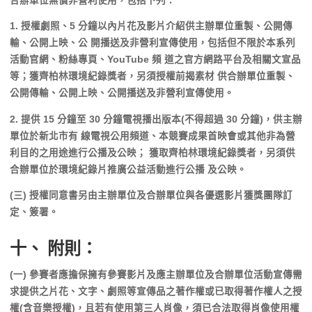
合辦單位無償非營利使用，包括下列：
1. 授權劇照、5 分鐘以內片花及影片介紹供主辦單位重製、公開傳
輸、公開上映、公 開播送及非營利宣傳使用，包括但不限於本系列
活動官網、粉絲專頁、YouTube 頻 道之官方網路平台及相關文宣品
等；獲齊柏林環境紀錄獎者，另須授權前揭素材 供合辦單位重製、
公開傳輸、公開上映、公開播送及非營利宣傳使用。
2. 提供 15 分鐘至 30 分鐘電視播出版本(不得超過 30 分鐘)，供主辦
單位於新北市有 線電視公用頻道、本競賽成果首映會或其他非為營
利目的之用途進行公播及公映； 獲取齊柏林環境紀錄獎者，另須供
合辦單位於環境紀錄片推廣公益活動進行公播 及公映。
(三) 授權同意書另由主辦單位及合辦單位與各優選影片獲獎團隊訂
定、簽署。
十、 附則：
(一) 參賽者應擔保擁有參賽影片及應主辦單位及合辦單位活動宣傳需
求提供之片花、文字、劇照等宣傳品之著作權或已取得著作權人之授
權(含音樂授權)，且若有使用第三人肖像，須已合法取得肖像使用權