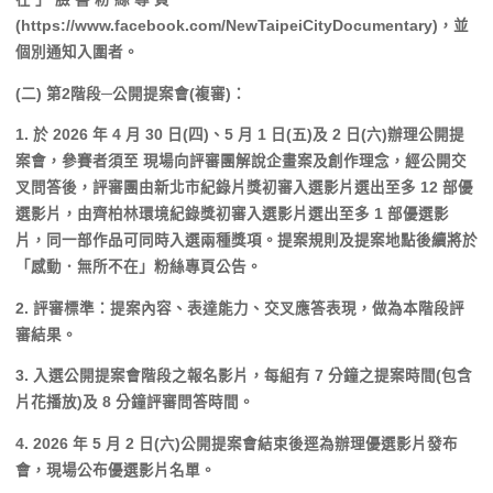
(https://www.facebook.com/NewTaipeiCityDocumentary)，並
個別通知入圍者。
(二) 第2階段─公開提案會(複審)：
1. 於 2026 年 4 月 30 日(四)、5 月 1 日(五)及 2 日(六)辦理公開提
案會，參賽者須至 現場向評審團解說企畫案及創作理念，經公開交
叉問答後，評審團由新北市紀錄片獎初審入選影片選出至多 12 部優
選影片，由齊柏林環境紀錄獎初審入選影片選出至多 1 部優選影
片，同一部作品可同時入選兩種獎項。提案規則及提案地點後續將於
「感動．無所不在」粉絲專頁公告。
2. 評審標準：提案內容、表達能力、交叉應答表現，做為本階段評
審結果。
3. 入選公開提案會階段之報名影片，每組有 7 分鐘之提案時間(包含
片花播放)及 8 分鐘評審問答時間。
4. 2026 年 5 月 2 日(六)公開提案會結束後逕為辦理優選影片發布
會，現場公布優選影片名單。