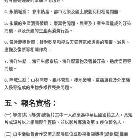
通等基礎建設的永續性問題等。
4. 永續城鄉： 都市熱島、都市污染及國土規劃利用相關問題。
5. 永續的生產消費循環： 廢棄物問題、農業及工業生產造成的汙染
問題，以及永續的生產與消費行為。
6. 氣候變遷對策：針對乾旱和極端天氣等氣候災害的預警、減災、
應變及復原等相關作為。
7. 海洋生態 ：海洋生態系統、海洋廢棄物及營養汙染、過度漁撈等
問題。
8. 陸域生態：山林開發、森林管理，棲地破壞、盜採盜獵及外來種
入侵等造成的生物多樣性喪失問題。
五、 報名資格：
(一) 導演(共同導演)或製片其中一人必須為中華民國國籍之人，具短
片或短片以上相關製作經驗，並
以影片導演為第 1 序位報名人
。
(二) 由本活動曾合作交流之影展單位或影視相關機構(或組織)推薦