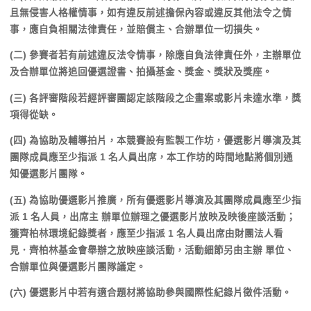
且無侵害人格權情事，如有違反前述擔保內容或違反其他法令之情
事，應自負相關法律責任，並賠償主、合辦單位一切損失。
(二) 參賽者若有前述違反法令情事，除應自負法律責任外，主辦單位
及合辦單位將追回優選證書、拍攝基金、獎金、獎狀及獎座。
(三) 各評審階段若經評審團認定該階段之企畫案或影片未達水準，獎
項得從缺。
(四) 為協助及輔導拍片，本競賽設有監製工作坊，優選影片導演及其
團隊成員應至少指派 1 名人員出席，本工作坊的時間地點將個別通
知優選影片團隊。
(五) 為協助優選影片推廣，所有優選影片導演及其團隊成員應至少指
派 1 名人員，出席主 辦單位辦理之優選影片放映及映後座談活動；
獲齊柏林環境紀錄獎者，應至少指派 1 名人員出席由財團法人看
見．齊柏林基金會舉辦之放映座談活動，活動細節另由主辦 單位、
合辦單位與優選影片團隊議定。
(六) 優選影片中若有適合題材將協助參與國際性紀錄片徵件活動。