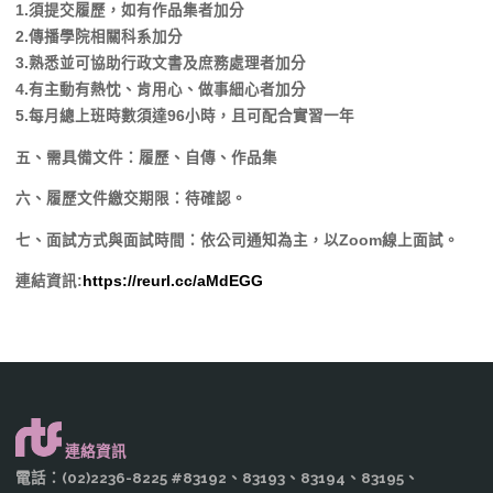
1.須提交履歷，如有作品集者加分
2.傳播學院相關科系加分
3.熟悉並可協助行政文書及庶務處理者加分
4.有主動有熱忱、肯用心、做事細心者加分
5.每月總上班時數須達96小時，且可配合實習一年
五、需具備文件：履歷、自傳、作品集
六、履歷文件繳交期限：待確認。
七、面試方式與面試時間：依公司通知為主，以Zoom線上面試。
連結資訊:
https://reurl.cc/aMdEGG
連絡資訊
電話：(02)2236-8225 #83192、83193、83194、83195、