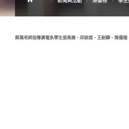
新聞與活動
榮譽榜
學生
蔡珮老師指導廣電系學生張禹婕、邱詠媗、王尉驊、陳儀珊