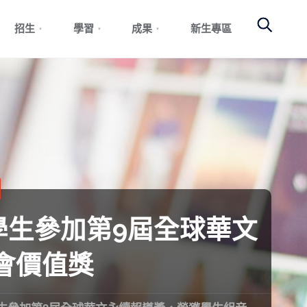
Search
招生
學習
成果
新生專區
學生參加第9屆全球華文
會價值獎