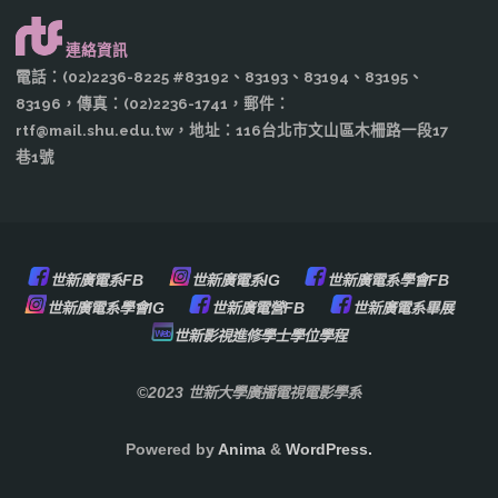
連絡資訊
電話：(02)2236-8225 #83192、83193、83194、83195、
83196，傳真：(02)2236-1741，郵件：
rtf@mail.shu.edu.tw，地址：116台北市文山區木柵路一段17
巷1號
世新廣電系FB
世新廣電系IG
世新廣電系學會FB
世新廣電系學會IG
世新廣電營FB
世新廣電系畢展
世新影視進修學士學位學程
©2023 世新大學廣播電視電影學系
Powered by
Anima
&
WordPress.