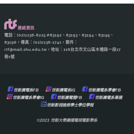
連絡資訊
電話：(02)2236-8225 #83192、83193、83194、83195、
83196，傳真：(02)2236-1741，郵件：
rtf@mail.shu.edu.tw，地址：116台北市文山區木柵路一段17
巷1號
世新廣電系FB
世新廣電系IG
世新廣電系學會FB
世新廣電系學會IG
世新廣電營FB
世新廣電系畢展
世新影視進修學士學位學程
©2023 世新大學廣播電視電影學系