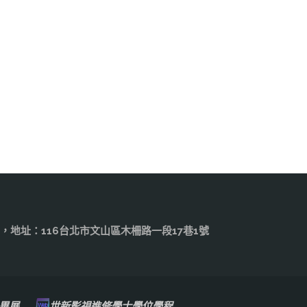
.edu.tw，地址：116台北市文山區木柵路一段17巷1號
畢展
世新影視進修學士學位學程