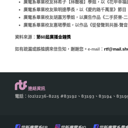
廣電系畢業校友林希子【林罄榆】學姐，以《花甲幸福曲
廣電系畢業校友梁明達學長，以《愛的路千萬里》節目
廣電系畢業校友胡嘉芳學姐，以廣告作品《二手菸害-二
廣電系畢業校友惠珺學姐，以作品《從發聲到共振-聲音
資料來源：
第60屆廣播金鐘獎
如有疏漏或誤植請來信告知，謝謝您。e-mail：
rtf@mail.sh
連絡資訊
電話：(02)2236-8225 #83192、83193、83194、8
世新廣電系FB
世新廣電系IG
世新廣電系學會