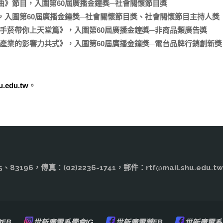
》節目，入圍第60屆廣播金鐘獎─社會關懷節目獎
，入圍第60屆廣播金鐘獎─社會關懷節目獎、社會關懷節目主持人獎
手菸帶你上天堂篇》，入圍第60屆廣播金鐘獎─非商品類廣告獎
產業的影響力共式》，入圍第60屆廣播金鐘獎─電台品牌行銷創新獎
u.edu.tw
。
3195、83196，傳真：(02)2236-1741，郵件：rtf@mail.shu
FB
世新廣電系學會IG
世新廣電營FB
世新廣電系