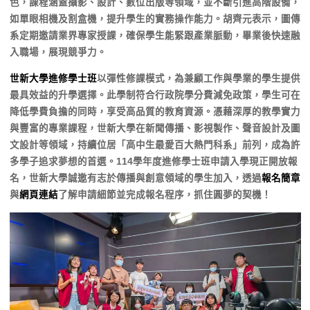
色，課程涵蓋攝影、設計、數位出版等領域，並不斷引進高階設備，
如單眼相機及割盒機，提升學生的實務操作能力。胡齊元表示，圖傳
系定期邀請業界專家授課，確保學生能緊跟產業脈動，畢業後快速融
入職場，展現競爭力。
世新大學進修學士班
以彈性修課模式，為兼顧工作與學業的學生提供
最具效益的升學選擇。此學制符合行政院學分費減免政策，學生可在
降低學費負擔的同時，享受高品質的教育資源。憑藉深厚的教學實力
與豐富的專業課程，世新大學在新聞傳播、影視製作、聲音設計及圖
文設計等領域，持續位居「高中生最愛百大熱門科系」前列，成為許
多學子追求夢想的首選。114學年度進修學士班申請入學現正開放報
名，世新大學誠邀有志於傳播與創意領域的學生加入，透過
報名簡章
與
網頁連結
了解申請細節並完成報名程序，抓住圓夢的契機！