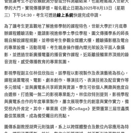
管道讓考生不必依賴統測分發或分科測驗結果，也能輕鬆踏入世新大
學的大門，實現傳播夢想。報名截止日期為2025年8月13日（星期
三）下午14:30，考生可透過
線上系統
快速完成申請。
為了讓考生更直觀地了解進修學制的課程特色，世新大學於7月底舉
辦課程體驗活動，邀請影視進修學士學位學程、圖文傳播學系的師長
親自解說課程規劃，並帶領考生參觀全媒體大樓，體驗攝影棚及電台
的專業設備。活動現場，考生親身操作棚內燈光架設及平面人像攝
影，並透過世新廣播電臺的播音實作課程，近距離接觸業界頂規的錄
音流程，感受傳播教育的專業氛圍。
影視學程副主任林佳欣指出，該學程以影視製作及表演藝術為核心，
課程涵蓋電視、電影、劇本創作、導演技巧、表演技術及配音實作等
多元領域，並與廣電系共享師資與資源。學生可依個人興趣與進度自
由選修，打造獨一無二的影視專業能力。林佳欣特別提到，影視學程
與廣電系合作的年度畢業製作，屢次展現學生的創意與實作實力，備
受校內外肯定。其中，畢業展《拼·湊Collage》更榮獲第三屆世鑫獎
最佳策展獎，成為備受矚目的亮點。
圖傳系副教授胡齊元則強調，系上以跨媒體整合及數位內容應用為特