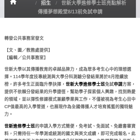
招生
世新大學進修學士班亮點解析
傳播夢想殿堂8/13前免試申請
轉發公共事務室發文
【文、圖／教務處提供】
【編輯／公共事務室】
世新大學以其傳播教育的卓越品牌力，成為眾多考生心中的理想選
擇。114學年度技專統測與大學分科測驗分發結果將於8月陸續放
榜，許多考生正面臨升學抉擇，
世新大學進修學士班
免試
申請
方案，
提供不依賴分發結果的升學捷徑，幫助學子探索個人興趣，找到熱愛
的領域，並以彈性修課模式兼顧學業與工作，不僅被視為考生心目中
CP值最高的入學管道，也展現作為全國傳播人才培育搖籃的獨特魅
力。
世新進修學士班
的申請入學方式簡便，免考試、免面試、免繳書審資
料，只需持任一年學測或統測的國文與英文成績，即可完成報名。此