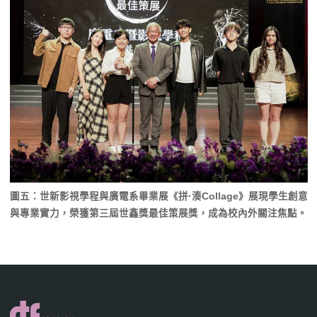
圖五：世新影視學程與廣電系畢業展《拼·湊Collage》展現學生創意
與專業實力，榮獲第三屆世鑫獎最佳策展獎，成為校內外關注焦點。