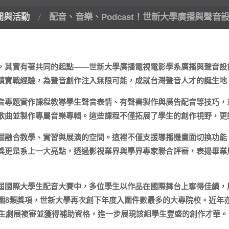
聞與活動
配音、音樂、Podcast！世新大學廣播與聲音
，其實有著共同的起點——世新大學廣播電視電影學系廣播與聲音設
積實戰經驗，為聲音創作注入無限可能，成就台灣聲音人才的誕生地
音專題實作課程教導學生聲音表情、有聲書製作與廣告配音等技巧，
創歌曲並製作專屬音樂專輯。這些課程不僅拓展了學生的創作視野，更
融合教學、實習與展演的空間。這裡不僅支援導播機畫面切換功能，更
獎更是系上一大亮點，透過影視業界與學界專家聯合評審，表揚畢業
屆國際大學生配音大賽中，多位學生以作品在國際舞台上奪得佳績，展
入圍8類獎項，世新大學再次創下年度入圍件數最多的大專院校。近年
學生劇展複審並獲得補助資格，進一步展現該組學生豐盛的創作才華。