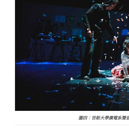
圖四：世新大學廣電系聲