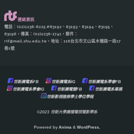
連絡資訊
電話：(02)2236-8225 #83192、83193、83194、83195、
83196，傳真：(02)2236-1741，郵件：
rtf@mail.shu.edu.tw，地址：116台北市文山區木柵路一段17
巷1號
世新廣電系FB
世新廣電系IG
世新廣電系學會FB
世新廣電系學會IG
世新廣電營FB
世新廣電系畢展
世新影視進修學士學位學程
©2023 世新大學廣播電視電影學系
Powered by
Anima
&
WordPress.