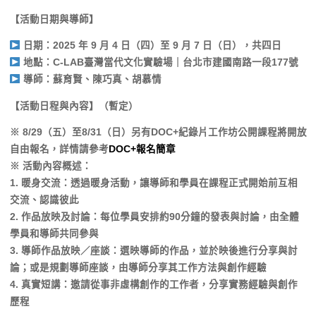
【活動日期與導師】
日期：2025 年 9 月 4 日（四）至 9 月 7 日（日），共四日
地點：C-LAB臺灣當代文化實驗場｜台北市建國南路一段177號
導師：蘇育賢、陳巧真、胡慕情
【活動日程與內容】
（暫定）
※ 8/29（五）至8/31（日）另有DOC+紀錄片工作坊公開課程將開放
自由報名，詳情請參考
DOC+報名簡章
※ 活動內容概述：
1. 暖身交流：透過暖身活動，讓導師和學員在課程正式開始前互相
交流、認識彼此
2. 作品放映及討論：每位學員安排約90分鐘的發表與討論，由全體
學員和導師共同參與
3. 導師作品放映／座談：選映導師的作品，並於映後進行分享與討
論；或是規劃導師座談，由導師分享其工作方法與創作經驗
4. 真實短講：邀請從事非虛構創作的工作者，分享實務經驗與創作
歷程