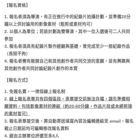
【報名資格】
1. 報名者須為導演，有正在進行中的紀錄片拍攝計劃，並準備20分
鐘以上供討論用的影像素材（粗剪或素材均可）
2. 以個人為單位；若該計劃為雙導演，其中一位入選後可二人共同
參加
3. 報名者須具有紀錄片製作經驗與基礎，曾完成至少一部紀錄作品
（長短不拘）
4. 報名者需有敞開自己和其他創作者共同交流的意願，並有興趣與
其他創作者共同討論紀錄片創作的本質
【報名方式】
1. 免報名費，一律採線上報名制
2.
線上報名表單共有四個區段，表單提交前無法存檔，請先準備相
關資料，包括影像素材的連結（約20-60分鐘，作品片段或未經剪接
的素材皆可）
3. 報名表單提交後，將自動寄送填寫內容及編輯連結至 email，報名
截止日期前均可編輯修改報名資料
4. 經由主辦單位評選至多8人