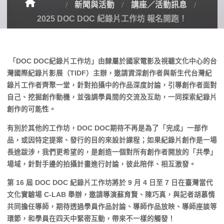
新聞與活動
講座／活動訊息
2025 DOC DOC 紀錄片工作坊 報名開跑！
「DOC DOC紀錄片工作坊」
由隸屬於國家電影及視聽文化中心的台
灣國際紀錄片影展（TIDF）主辦，邀請資深創作者與新生代台灣紀
錄片工作者齊聚一堂，針對拍攝中的作品深度討論，引導創作者面對
自己、挖掘創作動機，並強調學員間的交流及互助，一同探索紀錄片
創作的可能性。
有別於其他的工作坊，DOC DOC期待不再是為了「完成」一部作
品，或因特定提案、發行的目的來設計課程；如果紀錄片創作是一場
長途跋涉，我們更希望的，是創造一個對所有創作者開放的「共學」
場域，針對手邊的拍攝計畫進行討論，彼此陪伴、相互激發。
第 16 屆 DOC DOC 紀錄片工作坊將於 9 月 4 日至 7 日在臺灣當代
文化實驗場 C-LAB 舉辦，邀請導演蘇育賢、陳巧真，與記者胡慕情
共同擔任導師，期待透過學員作品討論、導師作品放映、導師座談等
環節，和學員在四天中緊密互動，帶來不一樣的觸發！