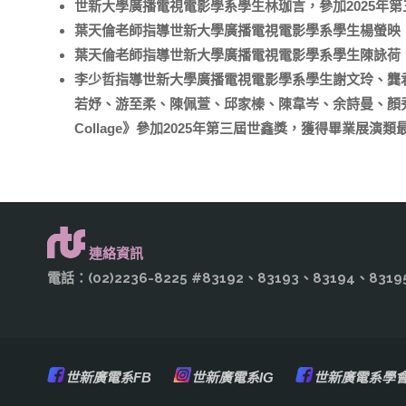
世新大學廣播電視電影學系學生林珈言，參加2025年
葉天倫老師指導世新大學廣播電視電影學系學生楊螢映，參
葉天倫老師指導世新大學廣播電視電影學系學生陳詠荷，
李少哲指導世新大學廣播電視電影學系學生謝文玲、龔
若妤、游至柔、陳佩萱、邱家榛、陳韋岑、余詩曼、顏秀
Collage》參加2025年第三屆世鑫獎，獲得畢業展演
連絡資訊
電話：(02)2236-8225 #83192、83193、83194、8
世新廣電系FB
世新廣電系IG
世新廣電系學會