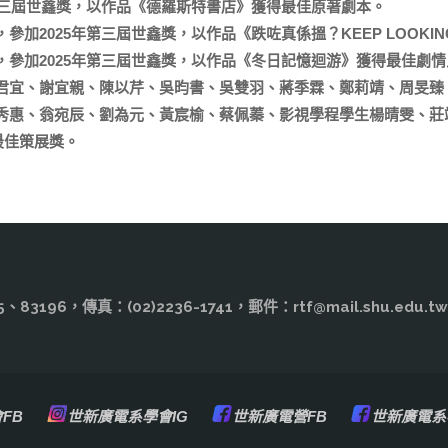
第三屆世鑫獎，以作品《德羅斯特書店》獲得最佳原著劇本。
加2025年第三屆世鑫獎，以作品《跌咗真係搵？KEEP LOOKI
參加2025年第三屆世鑫獎，以作品《冬日記憶迴游》獲得最佳劇情
君宜、謝宜親、陳以芹、吳昀書、吳雙羽、蔣季霖、鄭莉靖、周旻臻
惠、翁宛辰、劉為元、黃宸榆、蔡佩蓁、影視學程學生楊晴雯、莊竣
類最佳策展獎。
3195、83196，傳真：(02)2236-1741，郵件：rtf@mail.shu
FB
世新廣電系學會IG
世新廣電營FB
世新廣電系