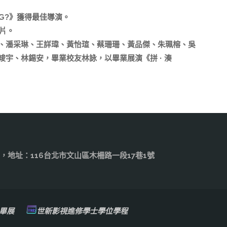
NG?》獲得最佳導演。
片。
、潘采琳、王詳瑋、黃怡瑄、蔡珊珊、黃品傑、朱珮榕、吳
宇、林錫安，畢業校友林詠，以畢業展演《拼 · 湊
.edu.tw，地址：116台北市文山區木柵路一段17巷1號
畢展
世新影視進修學士學位學程