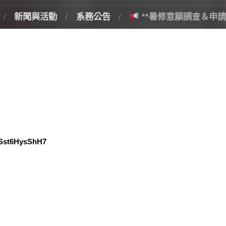
新聞與活動
系務公告
**暑修意願調查＆申請
uSst6HysShH7