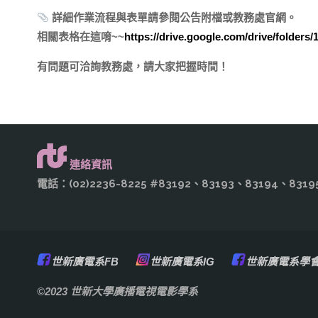
詳細作業流程與表單請參閱公告附檔或教務處官網。
相關表格在這唷~~
https://drive.google.com/drive/folde
有問題可洽詢教務處，請大家把握時間！
連絡資訊
電話：(02)2236-8225 #83192、83193、83194、8
世新廣電系FB
世新廣電系IG
世新廣電系學會
©2023 世新大學廣播電視電影學系