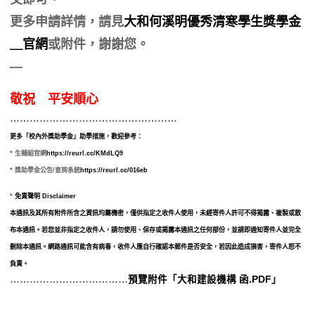
更多申請詳情，請見
大和何溪明優秀清寒學生獎學金
＿官網
或
附件，謝謝您。
—
敬祝 平安順心
……………………………………………
更多「校內外獎助學金」助學措施，歡迎參考：
*
生輔組官網
https://reurl.cc/KMdLQ9
*
獎助學金公告
/
查詢系統
https://reurl.cc/016eb
*
免責聲明 Disclaimer
本通訊及其所有附件所含之資訊均屬機密，僅供指定之收件人使用，未經寄件人許可不得揭露、複製或散
布本通訊。若您並非指定之收件人，請勿使用、保存或揭露本通訊之任何部份，並請即通知寄件人並完全
刪除本通訊。網路通訊可能含有病毒，收件人應自行確認本郵件是否安全，若因此造成損害，寄件人恕不
負責。
………………………………
預覽附件「大和建設機構 函.PDF」