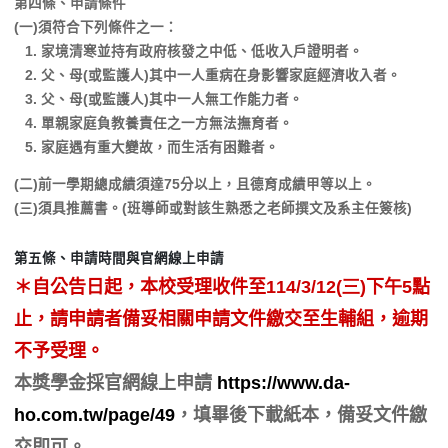
第四條、申請條件
(一)須符合下列條件之一：
家境清寒並持有政府核發之中低、低收入戶證明者。
父、母(或監護人)其中一人重病在身影響家庭經濟收入者。
父、母(或監護人)其中一人無工作能力者。
單親家庭負教養責任之一方無法撫育者。
家庭遇有重大變故，而生活有困難者。
(二)前一學期總成績須達75分以上，且德育成績甲等以上。
(三)須具推薦書。(班導師或對該生熟悉之老師撰文及系主任簽核)
第五條、申請時間與官網線上申請
＊自公告日起，本校受理收件至
114/3/12(三
)
下午
5
點
止，請申請者備妥相關申請文件繳交至生輔組，逾期
不予受理。
本獎學金採官網線上申請
https://www.da-
ho.com.tw/page/49
，填畢後下載紙本，備妥文件繳
交即可。