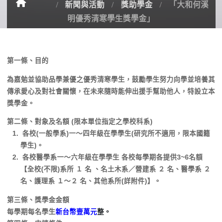
新聞與活動
獎助學金
「大和何溪
明優秀清寒學生獎學金」
第一條、目的
為嘉勉並協助品學兼優之優秀清寒學生，鼓勵學生努力向學並培養其
傳承愛心及對社會關懷，在未來隨時能伸出援手幫助他人，特設立本
獎學金。
第二條、對象及名額 (限本單位指定之學校科系)
各校(一般學系)一～四年級在學學生(研究所不適用，限本國籍
學生)。
各校醫學系一～六年級在學學生 各校每學期各提供3~6名額
【全校(不限)系所 １ 名 、名土木系／營建系 ２ 名、醫學系 ２
名、護理系 １～２ 名、其他系所(詳附件)】。
第三條、獎學金金額
每學期每名學生
新台幣壹萬元
整。