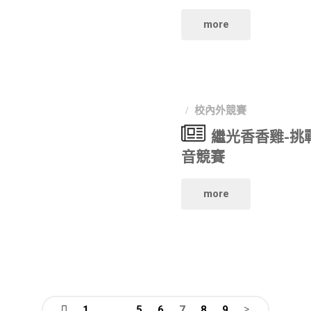
久
從
並
"2024 第
more
久
競
新
四
全
賽
增
屆
國
開
校內外競賽
海
永
繼光香香雞-挑戰
校
始"
洋
續
音競賽
園
永
生
"繼
more
短
續
活
光
片
特
實
香
徵
別
驗
香
選"
獎
室
1
...
5
6
7
8
9