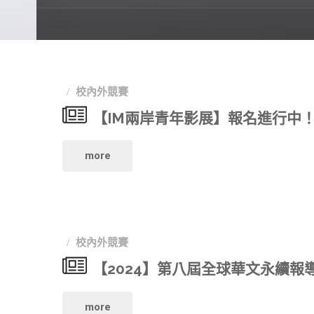
校內外競賽
【IM兩岸青年影展】報名進行中
"【IM
more
兩
岸
校內外競賽
青
【2024】第八屆全球華文永續報
年
"【2024】
more
影