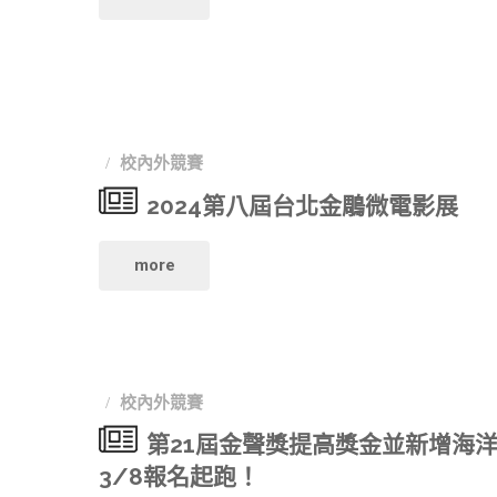
片
想
生
徵
青
短
選"
年
片
校內外競賽
播
競
2024第八屆台北金鵰微電影展
間」
賽】
"2024
開
more
青
第
始
春
八
徵
影
校內外競賽
屆
件
第21屆金聲獎提高獎金並新增海洋永
展．
台
至
3/8報名起跑！
徵