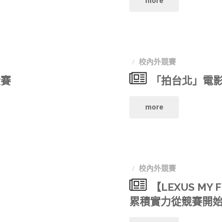
more
式
影
瓦
短
競
捷
片
校內外競賽
賽"
電
大賽
「拍台北」電
競
影
賽
"「拍
more
節
熱
台
影
烈
北」
片
校內外競賽
報
電
徵
【LEXUS M
名"
影
累積實力從競賽開
選"
劇