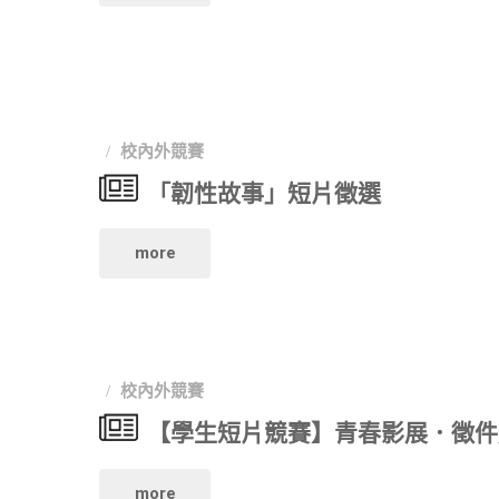
現
涯
年
主
正
輔
放
播/
熱
導
視
記
校內外競賽
烈
學
大
「韌性故事」短片徵選
者
徵
生
賞
海
"「韌
件
more
心
甄
選
性
中"
得
選"
大
故
競
校內外競賽
賽"
事」
賽-
【學生短片競賽】青春影展．徵件
短
夢
"【學
more