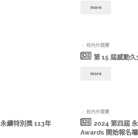
邀
音
"第
more
請
競
21
學
賽
屆
校內外競賽
生
徵
金
第 15 屆感
參
件"
聲
"第
與，
more
獎
15
累
提
屆
積
高
校內外競賽
感
實
獎
續特別獎 113年
2024 第四屆 永
動
力
Awards 開始報名
金