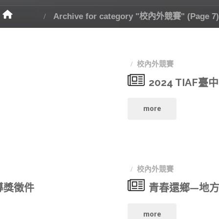
Archive for category "校內外競賽"
(Page 7
校內外競賽
！
2024 TIA
"2024
more
TIAF
臺
校內外競賽
中
導獎徵件
青春還鄉—地
國
"青
more
際