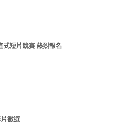
機直式短片競賽 熱烈報名
影片徵選