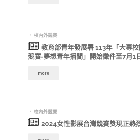
第
展】
八
報
校內外競賽
屆
名
教育部青年發展署 113年「大專
全
競賽-夢想青年播間」開始徵件至7月1
進
球
行
"教
more
華
中！"
育
文
部
永
校內外競賽
青
2024女性影展台灣競賽獎現正熱
續
年
報
"2024