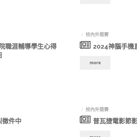
春
動
還
畫
校內外競賽
鄉
影
校院職涯輔導學生心得
2024神腦手
—
日
展
"2024
more
地
短
神
方
片
腦
創
競
手
生
校內外競賽
賽"
機
烈徵件中
普瓦捷電影節
微
直
電
"普