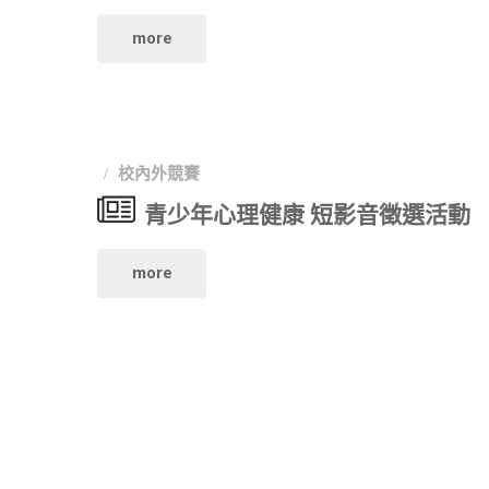
北
7
"第
more
件
金
月
21
起
鵰
1
屆
跑！"
微
日"
校內外競賽
金
青少年心理健康 短影音徵選活動
電
聲
影
"青
more
獎
展"
少
提
年
高
心
獎
理
金