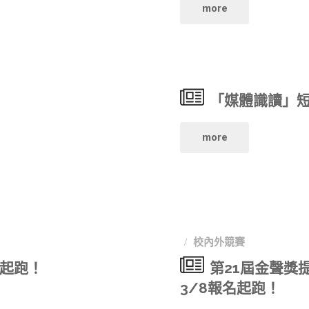
"【LEXUS
more
本
MY
徵
FILM
選"
「媒體識讀」
短
影
"「媒
more
音
體
生
識
活
讀」
校內外競賽
影
短
起跑！
第21屆金聲獎
3/8報名起跑！
展】
影