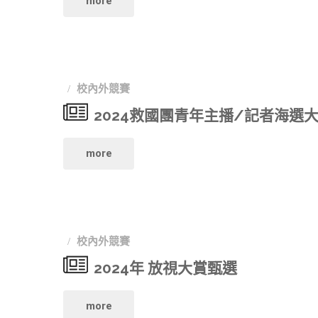
more
發
導
女
展
獎
性
署
校內外競賽
徵
影
113
2024救國團青年主播/記者海選
件"
展
年
"2024
more
台
「大
救
灣
專
國
競
校
校內外競賽
團
賽
院
2024年 放視大賞甄選
青
獎
職
"2024
more
年